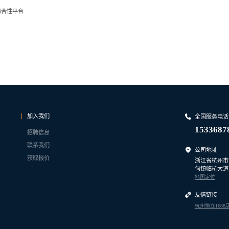
综合性平台
加入我们
全国服务电话
1533687
招聘信息
联系我们
公司地址
获取报价
浙江省杭州市
甸镇临杭大道1
地图定位
友情链接
杭州恒立1688