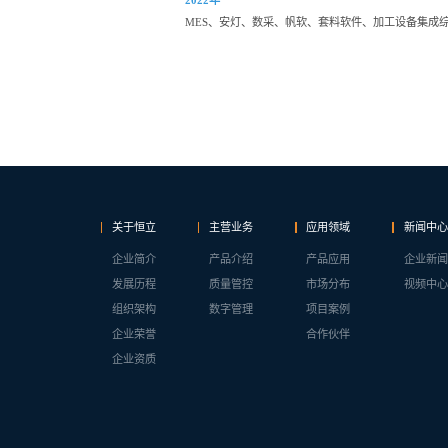
2022年
MES、安灯、数采、帆软、套料软件、加工设备集成
关于恒立
主营业务
应用领域
新闻中心
企业简介
产品介绍
产品应用
企业新闻
发展历程
质量管控
市场分布
视频中心
组织架构
数字管理
项目案例
企业荣誉
合作伙伴
企业资质