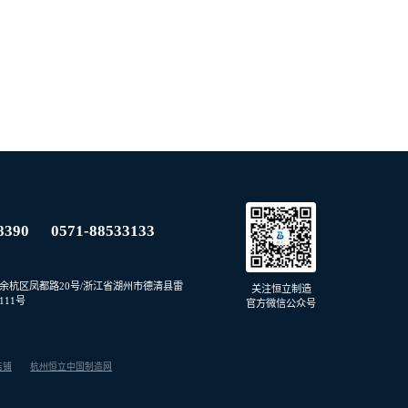
8390
0571-88533133
余杭区凤都路20号/浙江省湖州市德清县雷
关注恒立制造
11号
官方微信公众号
店铺
杭州恒立中国制造网