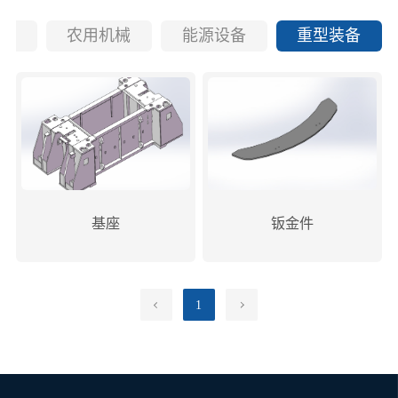
机械
农用机械
能源设备
重型装备
基座
钣金件
1